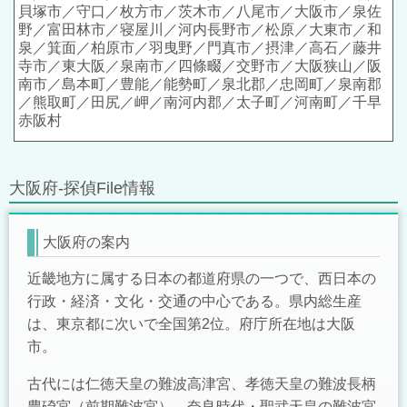
貝塚市／守口／枚方市／茨木市／八尾市／大阪市／泉佐
野／富田林市／寝屋川／河内長野市／松原／大東市／和
泉／箕面／柏原市／羽曳野／門真市／摂津／高石／藤井
寺市／東大阪／泉南市／四條畷／交野市／大阪狭山／阪
南市／島本町／豊能／能勢町／泉北郡／忠岡町／泉南郡
／熊取町／田尻／岬／南河内郡／太子町／河南町／千早
赤阪村
大阪府-探偵File情報
大阪府の案内
近畿地方に属する日本の都道府県の一つで、西日本の
行政・経済・文化・交通の中心である。県内総生産
は、東京都に次いで全国第2位。府庁所在地は大阪
市。
古代には仁徳天皇の難波高津宮、孝徳天皇の難波長柄
豊碕宮（前期難波宮）、奈良時代・聖武天皇の難波宮