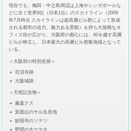
現在でも、梅田・中之島周辺は上海やシンガポールな
どに次ぐ世界9位（日本1位）のスカイライン（2009
年7月時点 スカイラインは超高層ビル群によって形成
される都市の迫力、魅力ある景観）を持ち大規模なオ
フィス街が広がり、大阪府の都心には、40を越す高層
ビルが林立し、日本最大の高層ビル密集地域となって
いる。
＜大阪府の特別史跡＞
百済寺跡
大阪城跡
＜天然記念物＞
薫蓋クス
箕面山のサル生息地
妙国寺のソテツ
野間の大ケヤキ