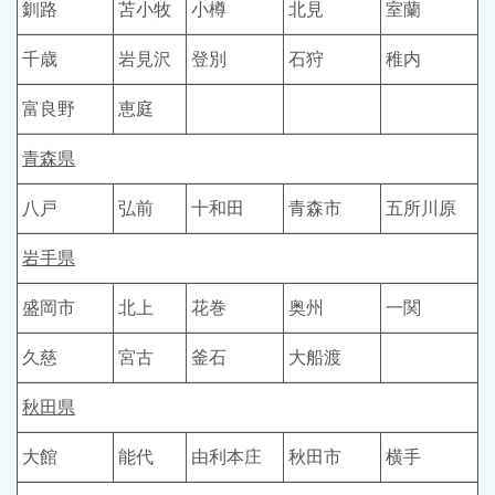
釧路
苫小牧
小樽
北見
室蘭
千歳
岩見沢
登別
石狩
稚内
富良野
恵庭
青森県
八戸
弘前
十和田
青森市
五所川原
岩手県
盛岡市
北上
花巻
奥州
一関
久慈
宮古
釜石
大船渡
秋田県
大館
能代
由利本庄
秋田市
横手