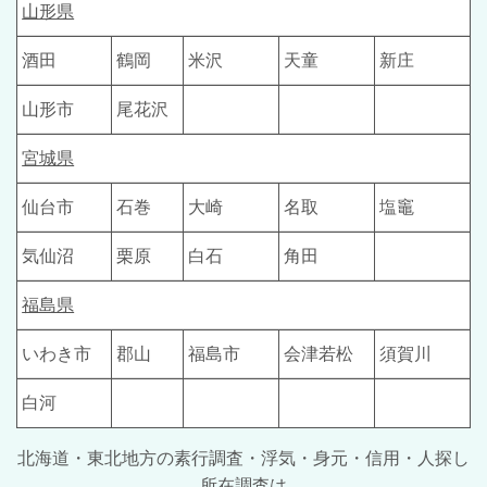
山形県
酒田
鶴岡
米沢
天童
新庄
山形市
尾花沢
宮城県
仙台市
石巻
大崎
名取
塩竈
気仙沼
栗原
白石
角田
福島県
いわき市
郡山
福島市
会津若松
須賀川
白河
北海道・東北地方の素行調査・浮気・身元・信用・人探し
所在調査は