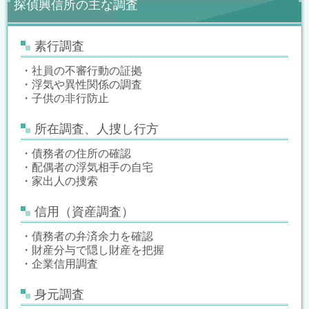
探偵興信所の主な調査
素行調査
・社員の不審行動の証拠
・浮気や異性関係の調査
・子供の非行防止
所在調査、人捜し行方
・債務者の住所の確認
・配偶者の浮気相手の自宅
・家出人の捜索
信用（資産調査）
・債務者の弁済余力を確認
・財産分与で隠し財産を把握
・企業信用調査
身元調査