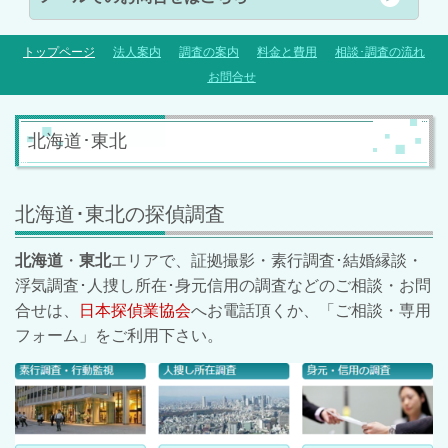
トップページ
法人案内
調査の案内
料金と費用
相談･調査の流れ
お問合せ
北海道･東北
北海道･東北の探偵調査
北海道
・
東北
エリアで、証拠撮影・素行調査･結婚縁談・
浮気調査･人捜し所在･身元信用の調査などのご相談・お問
合せは、
日本探偵業協会
へお電話頂くか、「ご相談・専用
フォーム」をご利用下さい。