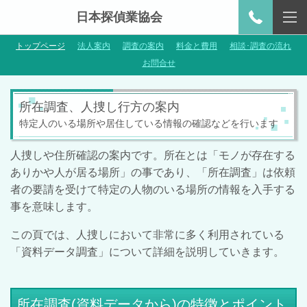
日本探偵業協会
トップページ
法人案内
調査の案内
料金と費用
相談･調査の流れ
お問合せ
所在調査、人捜し行方の案内
特定人のいる場所や居住している情報の確認などを行います
人捜しや住所確認の案内です。
所在とは「モノが存在する
ありかや人が居る場所」の事であり、「所在調査」は依頼
者の要請を受けて特定の人物のいる場所の情報を入手する
事を意味します。
この頁では、人捜しにおいて非常に多く利用されている
「資料データ調査」について詳細を説明していきます。
所在調査(資料データから)の特徴とポイント