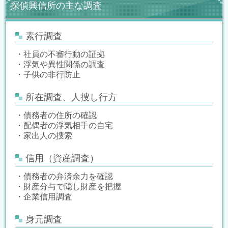
探偵興信所の主な調査
素行調査
・社員の不審行動の証拠
・浮気や異性関係の調査
・子供の非行防止
所在調査、人捜し行方
・債務者の住所の確認
・配偶者の浮気相手の自宅
・家出人の捜索
信用（資産調査）
・債務者の弁済余力を確認
・財産分与で隠し財産を把握
・企業信用調査
身元調査